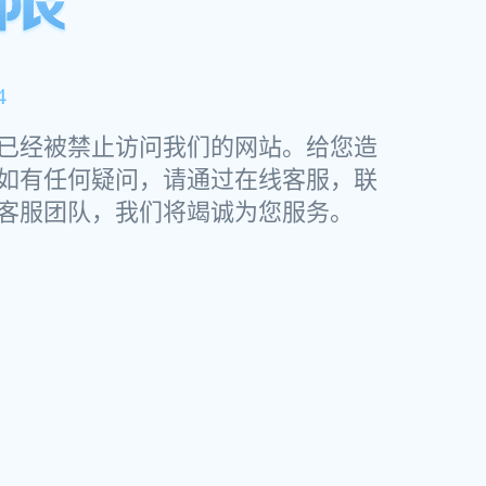
4
已经被禁止访问我们的网站。给您造
如有任何疑问，请通过在线客服，联
客服团队，我们将竭诚为您服务。